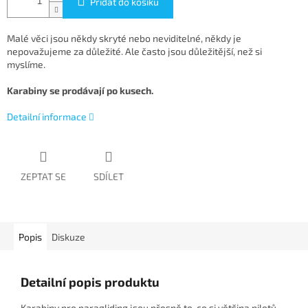
Přidat do košíku
Malé věci jsou někdy skryté nebo neviditelné, někdy je
nepovažujeme za důležité. Ale často jsou důležitější, než si
myslíme.
Karabiny se prodávají po kusech.
Detailní informace
ZEPTAT SE
SDÍLET
Popis
Diskuze
Detailní popis produktu
Karabiny pro paragliding jsou přesně to, co si většina pilotů