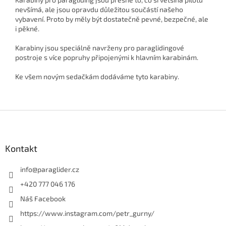
nevšímá, ale jsou opravdu důležitou součástí našeho
vybavení. Proto by měly být dostatečně pevné, bezpečné, ale
i pěkné.
Karabiny jsou speciálně navrženy pro paraglidingové
postroje s více popruhy připojenými k hlavním karabinám.
Ke všem novým sedačkám dodáváme tyto karabiny.
Z
á
p
a
Kontakt
t
í
info
@
paraglider.cz
+420 777 046 176
Náš Facebook
https://www.instagram.com/petr_gurny/