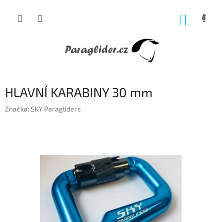
Přejít
na
NÁKUP
obsah
KOŠÍK
HLAVNÍ KARABINY 30 mm
Značka:
SKY Paragliders