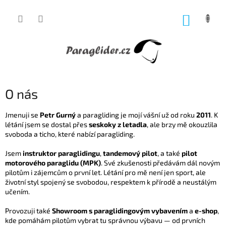
Přejít
na
NÁKUP
obsah
KOŠÍK
O nás
Jmenuji se
Petr Gurný
a paragliding je mojí vášní už od roku
2011
. K
létání jsem se dostal přes
seskoky z letadla
, ale brzy mě okouzlila
svoboda a ticho, které nabízí paragliding.
Jsem
instruktor paraglidingu
,
tandemový pilot
, a také
pilot
motorového paraglidu (MPK)
.
Své zkušenosti předávám dál novým
pilotům i zájemcům o první let. Létání pro mě není jen sport, ale
životní styl spojený se svobodou, respektem k přírodě a neustálým
učením.
Provozuji také
Showroom s paraglidingovým vybavením
a
e-shop
,
kde pomáhám pilotům vybrat tu správnou výbavu — od prvních