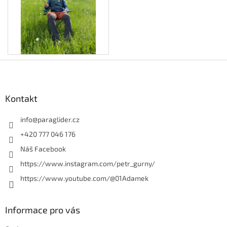
Z
á
p
a
Kontakt
t
í
info
@
paraglider.cz
+420 777 046 176
Náš Facebook
https://www.instagram.com/petr_gurny/
https://www.youtube.com/@01Adamek
Informace pro vás