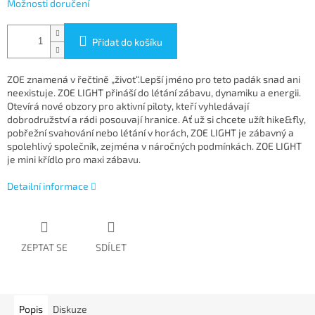
Možnosti doručení
Přidat do košíku
ZOE znamená v řečtině „život“.Lepší jméno pro teto padák snad ani
neexistuje. ZOE LIGHT přináší do létání zábavu, dynamiku a energii.
Otevírá nové obzory pro aktivní piloty, kteří vyhledávají
dobrodružství a rádi posouvají hranice. Ať už si chcete užít hike&fly,
pobřežní svahování nebo létání v horách, ZOE LIGHT je zábavný a
spolehlivý společník, zejména v náročných podmínkách. ZOE LIGHT
je mini křídlo pro maxi zábavu.
Detailní informace
ZEPTAT SE
SDÍLET
Popis
Diskuze