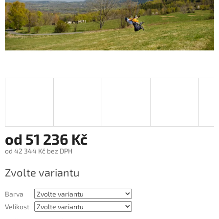
od
51 236 Kč
od
42 344 Kč
bez DPH
Měrná
Zvolte variantu
cena:
Barva
Velikost