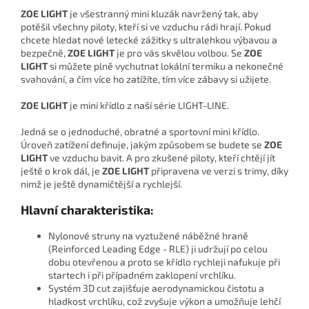
ZOE LIGHT
je všestranný mini kluzák navržený tak, aby
potěšil všechny piloty, kteří si ve vzduchu rádi hrají. Pokud
chcete hledat nové letecké zážitky s ultralehkou výbavou a
bezpečně,
ZOE LIGHT
je pro vás skvělou volbou. Se
ZOE
LIGHT
si můžete plně vychutnat lokální termiku a nekonečné
svahování, a čím více ho zatížíte, tím více zábavy si užijete.
ZOE LIGHT
je mini křídlo z naší série LIGHT-LINE.
Jedná se o jednoduché, obratné a sportovní mini křídlo.
Úroveň zatížení definuje, jakým způsobem se budete se
ZOE
LIGHT
ve vzduchu bavit. A pro zkušené piloty, kteří chtějí jít
ještě o krok dál, je
ZOE LIGHT
připravena ve verzi s trimy, díky
nimž je ještě dynamičtější a rychlejší.
Hlavní charakteristika:
Nylonové struny na vyztužené náběžné hraně
(Reinforced Leading Edge - RLE) ji udržují po celou
dobu otevřenou a proto se křídlo rychleji nafukuje při
startech i při případném zaklopení vrchlíku.
Systém 3D cut zajišťuje aerodynamickou čistotu a
hladkost vrchlíku, což zvyšuje výkon a umožňuje lehčí