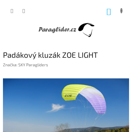
Přejít
na
NÁKUP
obsah
KOŠÍK
Padákový kluzák ZOE LIGHT
Značka:
SKY Paragliders