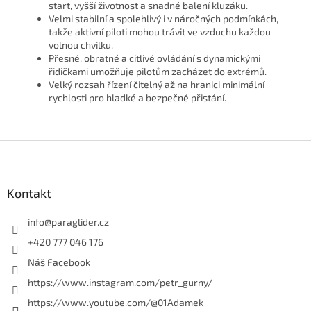
start, vyšší životnost a snadné balení kluzáku.
Velmi stabilní a spolehlivý i v náročných podmínkách,
takže aktivní piloti mohou trávit ve vzduchu každou
volnou chvilku.
Přesné, obratné a citlivé ovládání s dynamickými
řidičkami umožňuje pilotům zacházet do extrémů.
Velký rozsah řízení čitelný až na hranici minimální
rychlosti pro hladké a bezpečné přistání.
Z
á
p
a
Kontakt
t
í
info
@
paraglider.cz
+420 777 046 176
Náš Facebook
https://www.instagram.com/petr_gurny/
https://www.youtube.com/@01Adamek