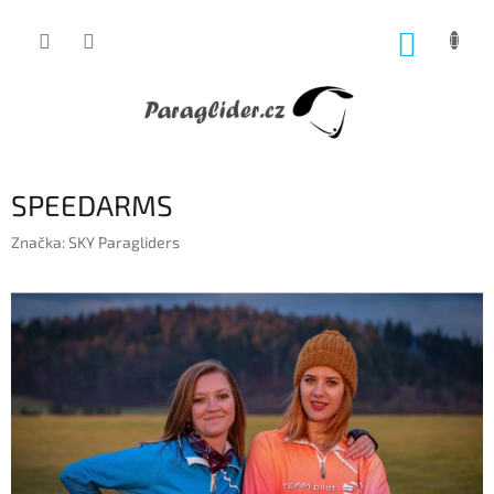
Přejít
na
NÁKUP
obsah
KOŠÍK
SPEEDARMS
Značka:
SKY Paragliders