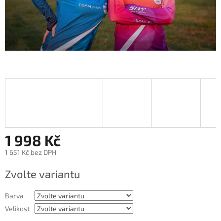
1 998 Kč
1 651 Kč bez DPH
Měrná
Zvolte variantu
cena:
Barva
Velikost