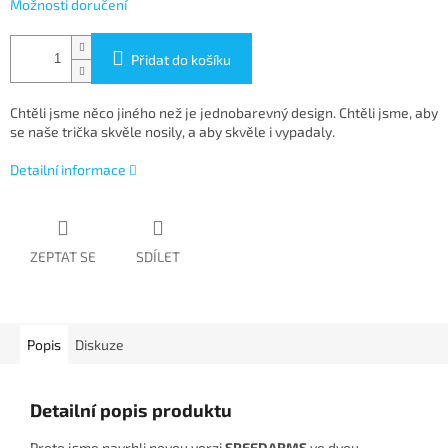
Možnosti doručení
Přidat do košíku
Chtěli jsme něco jiného než je jednobarevný design. Chtěli jsme, aby
se naše trička skvěle nosily, a aby skvěle i vypadaly.
Detailní informace
ZEPTAT SE
SDÍLET
Popis
Diskuze
Detailní popis produktu
Proto jsme navrhli novou verzi
SPEEDARMS
ve dvou