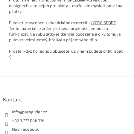
designech, a to nejen pro piloty – muže, ale mysleli jsme i na
pilotky.
Pulover je vyroben z elastického materiálu
LYCRA SPORT
.
Tento materiál je znám pro svou pružnost, jemnost a
funkčnost. Na rubu látky je tkanina počesaná a díky tomu je
pulover velmi jemný, hřejivý a příjemný na tělo.
Prostě, když ho jednou oblečete, už v něm budete chtít i spát
:).
Z
á
p
a
Kontakt
t
í
info
@
paraglider.cz
+420 777 046 176
Náš Facebook